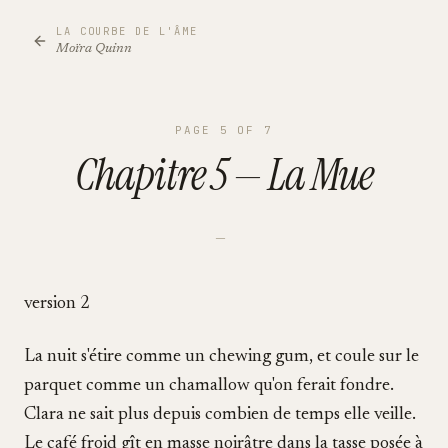
LA COURBE DE L'ÂME
Moïra Quinn
PAGE
5
OF
7
Chapitre 5 — La Mue
—
version 2
La nuit s'étire comme un chewing gum, et coule sur le
parquet comme un chamallow qu'on ferait fondre.
Clara ne sait plus depuis combien de temps elle veille.
Le café froid gît en masse noirâtre dans la tasse posée à